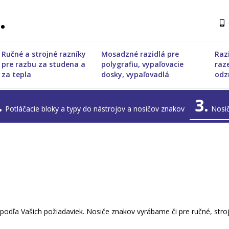
.
Ručné a strojné razníky
Mosadzné razidlá pre
Raz
pre razbu za studena a
polygrafiu, vypaľovacie
raz
za tepla
dosky, vypaľovadlá
odz
.
3.
Potláčacie bloky a typy do nástrojov a nosičov znakov
Nosi
odľa Vašich požiadaviek. Nosiče znakov vyrábame či pre ručné, strojn