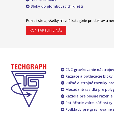
Bloky do plombovacích klieští
Pozreli ste aj všetky hlavné kategórie produktov a nen
KONTAKTUJTE NÁS
CNC gravírovanie nástrojov
Raziace a potláčacie bloky 
Ručné a strojné razníky pr
Mosadzné razidlá pre polyg
Razidlá pre plošné razenie
Potláčacie valce, súčiastky
Podklady pre gravírovanie 