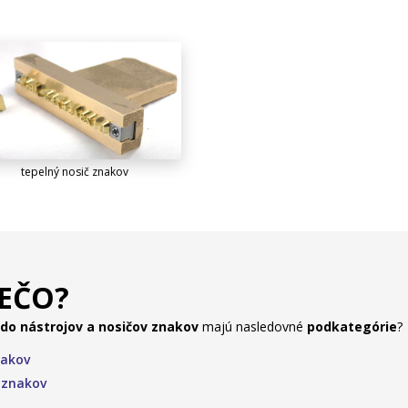
tepelný nosič znakov
IEČO?
 do nástrojov a nosičov znakov
majú nasledovné
podkategórie
?
nakov
v znakov