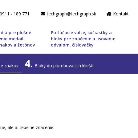
0911 - 189 771
techgraph@techgraph.sk
Kontakt
idlá pre plošné
Potláčacie valce, súčiastky a
enie medailí,
bloky pre značenie a lisovanie
nakov a žetónov
odvalom, číslovačky
4.
če znakov
Bloky do plombovacích klieští
é, ale aj tepelné značenie.